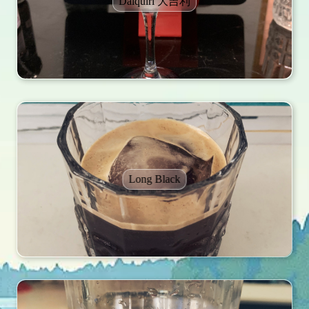
Daiquiri 大吉利
Long Black