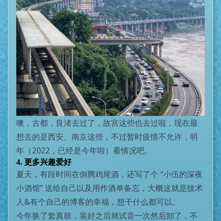
噢，古都，良渚去过了，故宫这些也去过啦，现在最
想去的是西安、南京这些，不过暂时疫情不允许，明
年（2022，已经是今年啦）看情况吧。
4. 更多兴趣爱好
夏天，有段时间在倒腾鸡尾酒，还写了个
“小伍的深夜
小酒馆”
送给自己以及用作酒单备忘，大概这就是技术
人&有个自己的博客的幸福，想干什么都可以。
今年换了套真鼓，装好之后就试音一次然后卸了，不