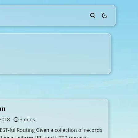
theme switcher
on
2018
3 mins
ul Routing Given a collection of records