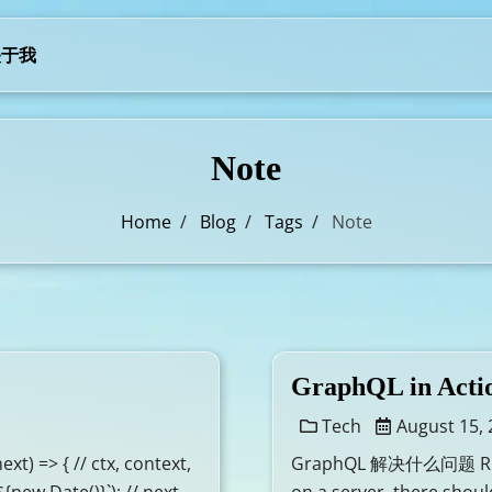
关于我
Note
Home
/
Blog
/
Tags
/
Note
GraphQL in Acti
Tech
August 15, 
) => { // ctx, context,
GraphQL 解决什么问题 REST-f