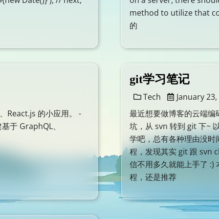
new Date()}`); // next,
on a server, there shou
method to utilize tha
的
git学习笔记
Tech
January 23,
、React.js 的小应用。 -
最近想要做博客的云端编码，
基于 GraphQL、
坑，从 svn 转到 git 
学吧，总有各种理由没时
程，发现其实 git 跟 s
信不用多久就能上手了 :
程，还是推荐