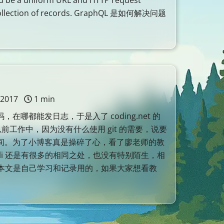
ld be a uniform URL and HTTP request
t collection of records. GraphQL 是如何解决问题
 2017
1 min
在哪都能发日志，于是入了 coding.net 的
下~ 以前工作中，因为没有什么使用 git 的需要，说要
间。为了小博客真是操碎了心，看了廖老师的教
vn cli 还是有很多的相同之处，也没有特别陌生，相
) 本文是自己学习和记录用的，如果大家想看教