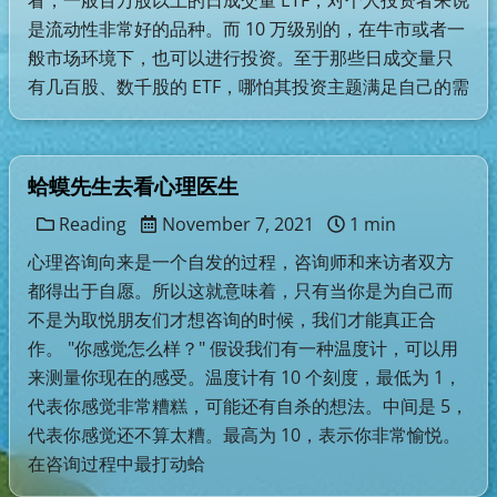
看，一般百万股以上的日成交量 ETF，对个人投资者来说
是流动性非常好的品种。而 10 万级别的，在牛市或者一
般市场环境下，也可以进行投资。至于那些日成交量只
有几百股、数千股的 ETF，哪怕其投资主题满足自己的需
蛤蟆先生去看心理医生
Reading
November 7, 2021
1 min
心理咨询向来是一个自发的过程，咨询师和来访者双方
都得出于自愿。所以这就意味着，只有当你是为自己而
不是为取悦朋友们才想咨询的时候，我们才能真正合
作。 "你感觉怎么样？" 假设我们有一种温度计，可以用
来测量你现在的感受。温度计有 10 个刻度，最低为 1，
代表你感觉非常糟糕，可能还有自杀的想法。中间是 5，
代表你感觉还不算太糟。最高为 10，表示你非常愉悦。
在咨询过程中最打动蛤